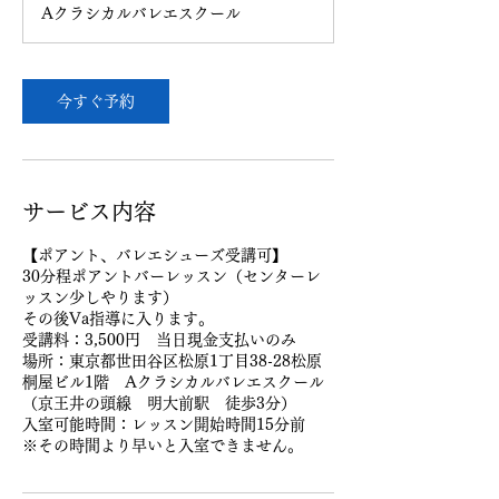
チ
Aクラシカルバレエスクール
ケ
ッ
ト
の
場
今すぐ予約
合
１
枚）
サービス内容
【ポアント、バレエシューズ受講可】
30分程ポアントバーレッスン（センターレ
ッスン少しやります）
その後Va指導に入ります。
受講料：3,500円 当日現金支払いのみ
場所：東京都世田谷区松原1丁目38-28松原
桐屋ビル1階 Aクラシカルバレエスクール
（京王井の頭線 明大前駅 徒歩3分）
入室可能時間：レッスン開始時間15分前
※その時間より早いと入室できません。