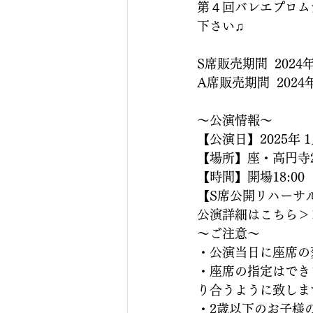
第４回バレエプロム
下さい♫
S席販売期間  2024年
A席販売期間  2024年
〜公演情報〜
【公演日】2025年 
【場所】座・高円寺2 〒
【時間】開場18:00　
【S席公開リハーサル】
公演詳細はこちら＞
～ご注意～
・公演当日に座席の
・座席の指定はでき
り合うように致しま
・2歳以下のお子様